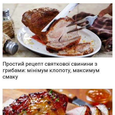
Простий рецепт святкової свинини з
грибами: мінімум клопоту, максимум
смаку