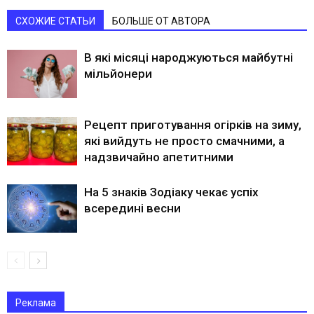
СХОЖИЕ СТАТЬИ
БОЛЬШЕ ОТ АВТОРА
В які місяці народжуються майбутні
мільйонери
Рецепт приготування огірків на зиму,
які вийдуть не просто смачними, а
надзвичайно апетитними
На 5 знаків Зодіаку чекає успіх
всередині весни
Реклама