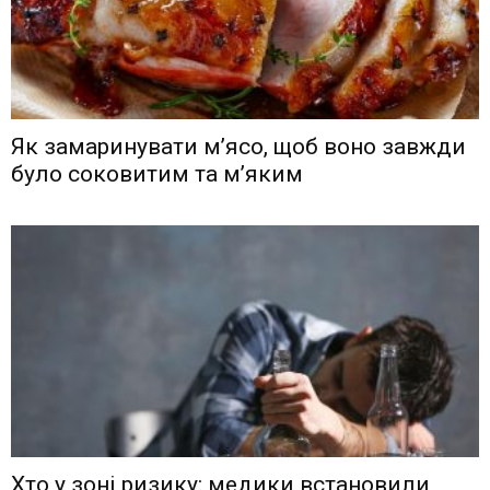
Як замаринувати м’ясо, щоб воно завжди
було соковитим та м’яким
Хто у зоні ризику: медики встановили