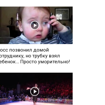
осс позвонил домой
отруднику, но трубку взял
ебенок… Просто уморительно!