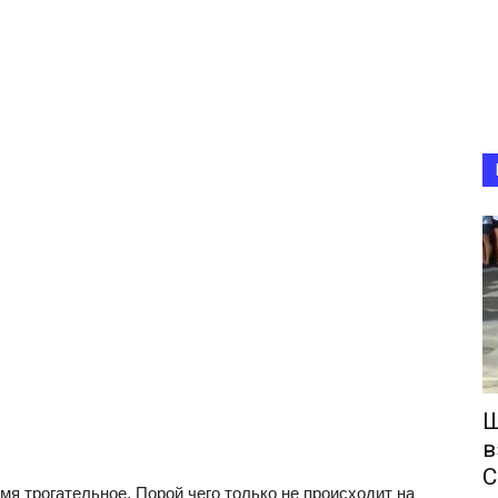
Ш
в
С
мя трогательное. Порой чего только не происходит на