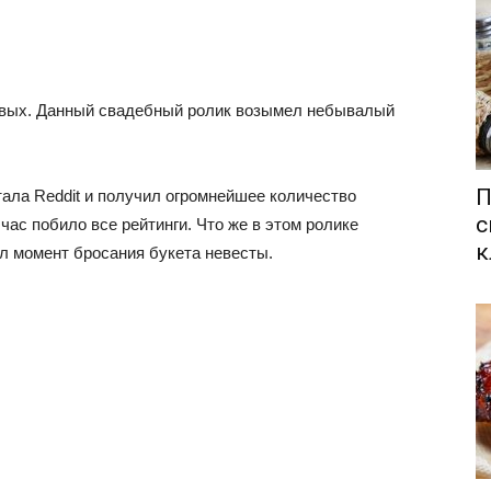
ковых. Данный свадебный ролик возымел небывалый
П
ала Reddit и получил огромнейшее количество
с
час побило все рейтинги. Что же в этом ролике
к
ал момент бросания букета невесты.