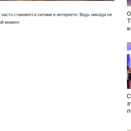
О
часто становятся хитами в интернете. Ведь никогда не
Т
ой момент.
к
С
э
п