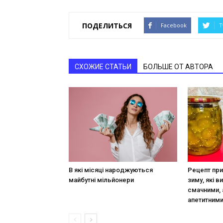
ПОДЕЛИТЬСЯ
Facebook
T
СХОЖИЕ СТАТЬИ
БОЛЬШЕ ОТ АВТОРА
В які місяці народжуються
Рецепт при
майбутні мільйонери
зиму, які в
смачними, 
апетитним