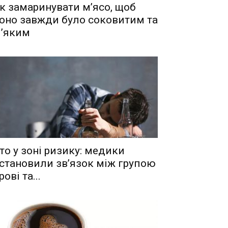
к замаринувати м’ясо, щоб
оно завжди було соковитим та
’яким
то у зоні ризику: медики
становили зв’язок між групою
рові та...