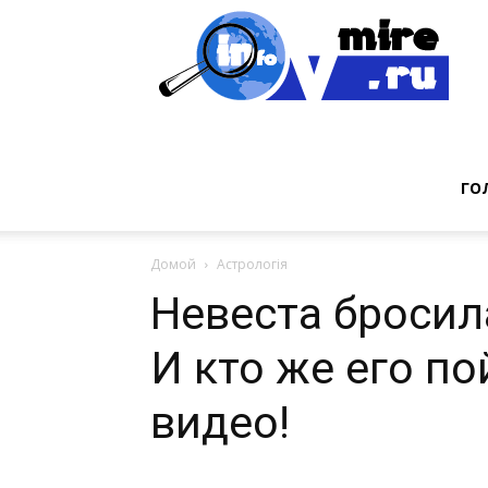
Инт
фак
ГО
Домой
Астрологія
из
Невеста бросил
И кто же его п
мир
видео!