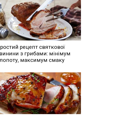
ростий рецепт святкової
винини з грибами: мінімум
лопоту, максимум смаку