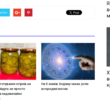
Я
в
witter
м
Х
в
к
готування огірків на
На 5 знаків Зодіаку чекає успіх
ийдуть не просто
всередині весни
а надзвичайно
и