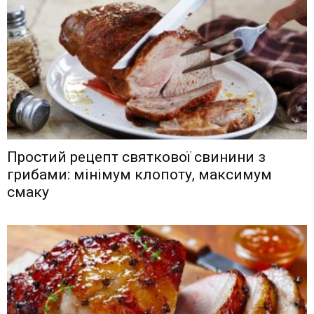
Простий рецепт святкової свинини з
грибами: мінімум клопоту, максимум
смаку