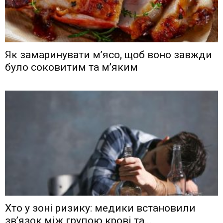
Як замаринувати м’ясо, щоб воно завжди
було соковитим та м’яким
Хто у зоні ризику: медики встановили
зв’язок між групою крові та...