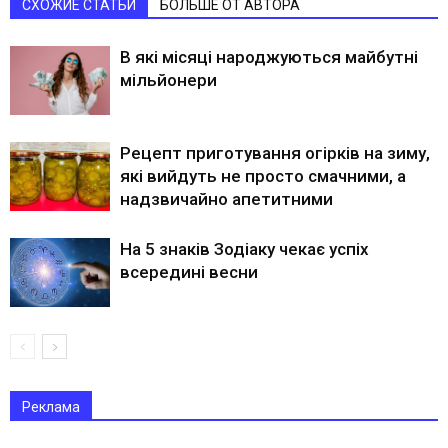
СХОЖИЕ СТАТЬИ
БОЛЬШЕ ОТ АВТОРА
В які місяці народжуються майбутні
мільйонери
Рецепт приготування огірків на зиму,
які вийдуть не просто смачними, а
надзвичайно апетитними
На 5 знаків Зодіаку чекає успіх
всередині весни
Реклама