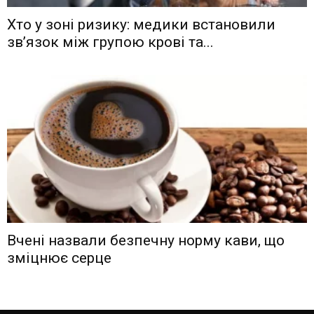
Хто у зоні ризику: медики встановили
зв’язок між групою крові та...
Вчені назвали безпечну норму кави, що
зміцнює серце