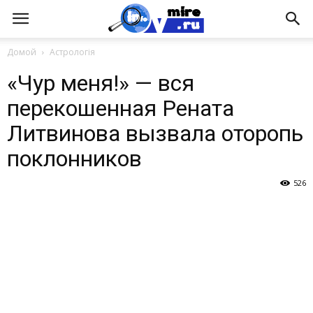
Домой
Астрологія
«Чур меня!» — вся
перекошенная Рената
Литвинова вызвала оторопь
поклонников
526