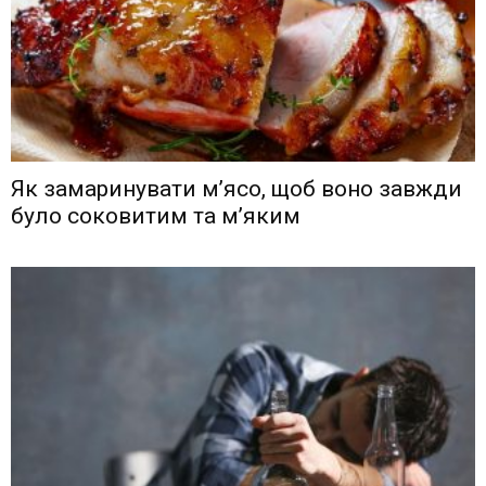
Як замаринувати м’ясо, щоб воно завжди
було соковитим та м’яким