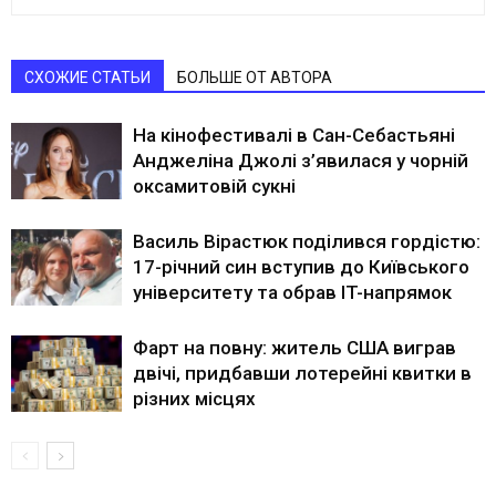
СХОЖИЕ СТАТЬИ
БОЛЬШЕ ОТ АВТОРА
На кінофестивалі в Сан-Себастьяні
Анджеліна Джолі з’явилася у чорній
оксамитовій сукні
Василь Вірастюк поділився гордістю:
17-річний син вступив до Київського
університету та обрав IT-напрямок
Фарт на повну: житель США виграв
двічі, придбавши лотерейні квитки в
різних місцях