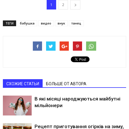
1
2
ТЕГИ
бабушка
видео
внук
танец
СХОЖИЕ СТАТЬИ
БОЛЬШЕ ОТ АВТОРА
В які місяці народжуються майбутні
мільйонери
Рецепт приготування огірків на зиму,