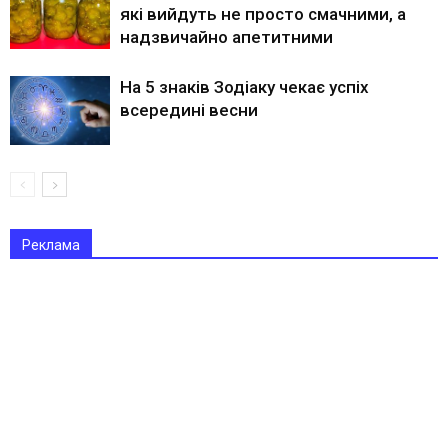
які вийдуть не просто смачними, а
надзвичайно апетитними
На 5 знаків Зодіаку чекає успіх
всередині весни
Реклама