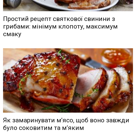
Простий рецепт святкової свинини з
грибами: мінімум клопоту, максимум
смаку
Як замаринувати м’ясо, щоб воно завжди
було соковитим та м’яким