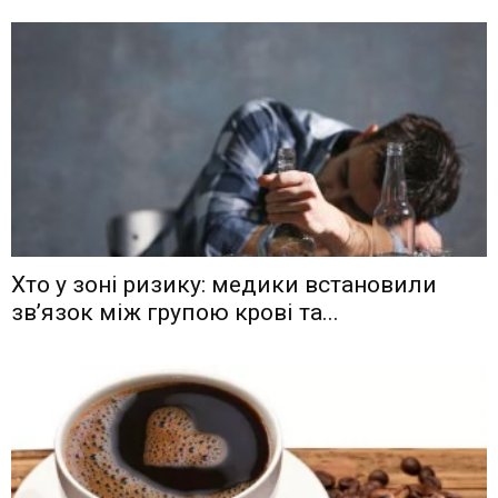
Хто у зоні ризику: медики встановили
зв’язок між групою крові та...