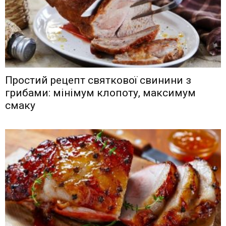
Простий рецепт святкової свинини з
грибами: мінімум клопоту, максимум
смаку