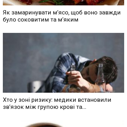
Як замаринувати м’ясо, щоб воно завжди
було соковитим та м’яким
Хто у зоні ризику: медики встановили
зв’язок між групою крові та...