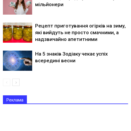
мільйонери
Рецепт приготування огірків на зиму,
які вийдуть не просто смачними, а
надзвичайно апетитними
На 5 знаків Зодіаку чекає успіх
всередині весни
Реклама