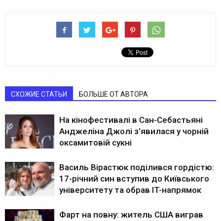
СХОЖИЕ СТАТЬИ
БОЛЬШЕ ОТ АВТОРА
На кінофестивалі в Сан-Себастьяні
Анджеліна Джолі з’явилася у чорній
оксамитовій сукні
Василь Вірастюк поділився гордістю:
17-річний син вступив до Київського
університету та обрав IT-напрямок
Фарт на повну: житель США виграв