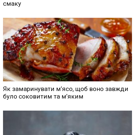
смаку
Як замаринувати м’ясо, щоб воно завжди
було соковитим та м’яким