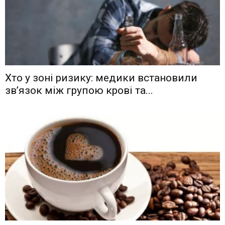
Хто у зоні ризику: медики встановили
зв’язок між групою крові та...