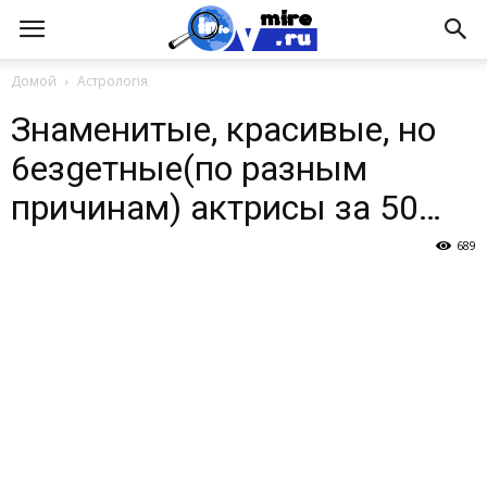
Домой
Астрологія
Знаменитые, красивые, но
6eзgeтные(по разным
причинам) актрисы за 50…
689