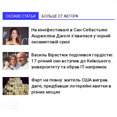
СХОЖИЕ СТАТЬИ
БОЛЬШЕ ОТ АВТОРА
На кінофестивалі в Сан-Себастьяні
Анджеліна Джолі з’явилася у чорній
оксамитовій сукні
Василь Вірастюк поділився гордістю:
17-річний син вступив до Київського
університету та обрав IT-напрямок
Фарт на повну: житель США виграв
двічі, придбавши лотерейні квитки в
різних місцях