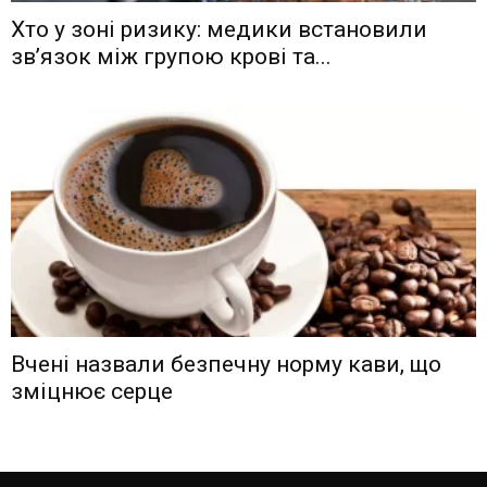
Хто у зоні ризику: медики встановили
зв’язок між групою крові та...
Вчені назвали безпечну норму кави, що
зміцнює серце