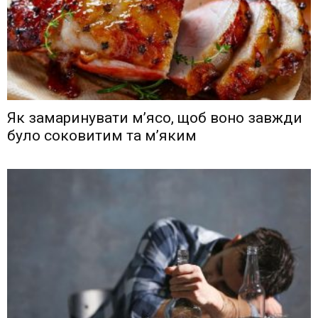
Як замаринувати м’ясо, щоб воно завжди
було соковитим та м’яким