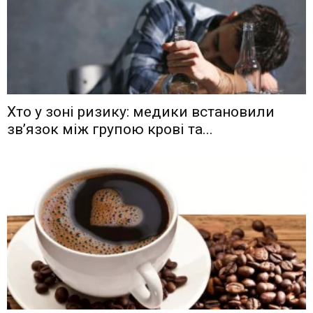
Хто у зоні ризику: медики встановили
зв’язок між групою крові та...