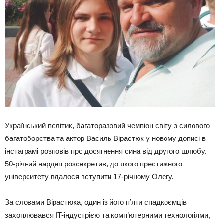
Український політик, багаторазовий чемпіон світу з силового
багатоборства та актор Василь Вірастюк у новому дописі в
інстаграмі розповів про досягнення сина від другого шлюбу.
50-річний нардеп розсекретив, до якого престижного
університету вдалося вступити 17-річному Олегу.
За словами Вірастюка, один із його п’яти спадкоємців
захоплювався IT-індустрією та комп’ютерними технологіями,