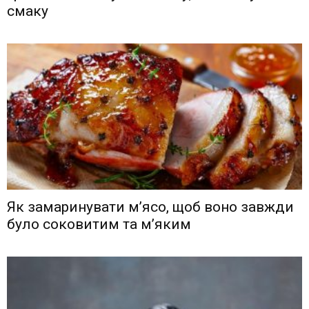
смаку
Як замаринувати м’ясо, щоб воно завжди
було соковитим та м’яким