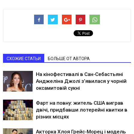
СХОЖИЕ СТАТЬИ
БОЛЬШЕ ОТ АВТОРА
На кінофестивалі в Сан-Себастьяні
Анджеліна Джолі з’явилася у чорній
оксамитовій сукні
Фарт на повну: житель США виграв
двічі, придбавши лотерейні квитки в
різних місцях
Акторка Хлоя Грейс-Морец і модель