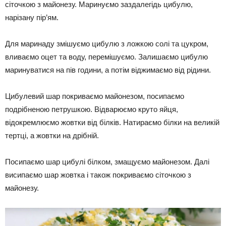
сіточкою з майонезу. Маринуємо заздалегідь цибулю,
нарізану пір’ям.
Для маринаду змішуємо цибулю з ложкою солі та цукром,
вливаємо оцет та воду, перемішуємо. Залишаємо цибулю
маринуватися на пів години, а потім віджимаємо від рідини.
Цибулевий шар покриваємо майонезом, посипаємо
подрібненою петрушкою. Відварюємо круто яйця,
відокремлюємо жовтки від білків. Натираємо білки на великій
тертці, а жовтки на дрібній.
Посипаємо шар цибулі білком, змащуємо майонезом. Далі
висипаємо шар жовтка і також покриваємо сіточкою з
майонезу.