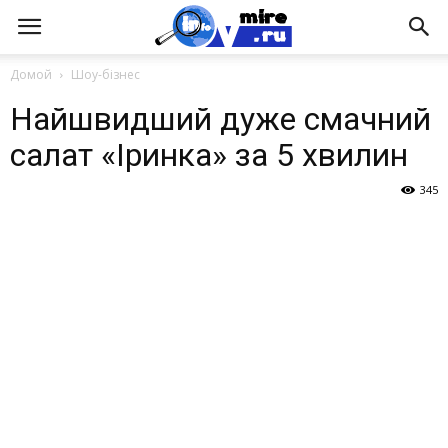
Домой
Шоу-бізнес
Найшвидший дуже смачний
салат «Іринка» за 5 хвилин
345