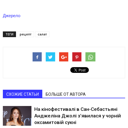
Джерело
ТЕГИ
рецепт
салат
СХОЖИЕ СТАТЬИ
БОЛЬШЕ ОТ АВТОРА
На кінофестивалі в Сан-Себастьяні
Анджеліна Джолі з’явилася у чорній
оксамитовій сукні