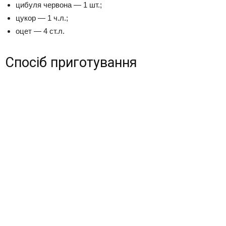
цибуля червона — 1 шт.;
цукор — 1 ч.л.;
оцет — 4 ст.л.
Спосіб приготування