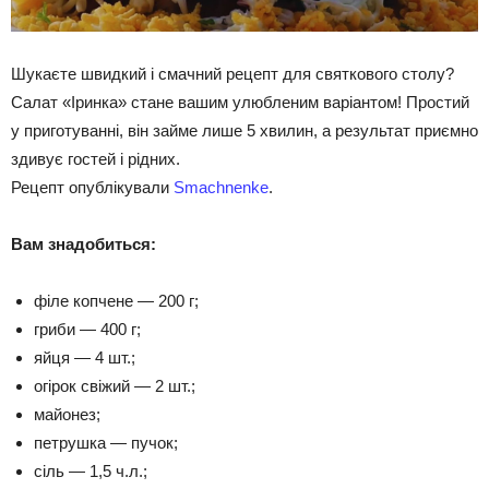
Шукаєте швидкий і смачний рецепт для святкового столу?
Салат «Іринка» стане вашим улюбленим варіантом! Простий
у приготуванні, він займе лише 5 хвилин, а результат приємно
здивує гостей і рідних.
Рецепт опублікували
Smachnenke
.
Вам знадобиться:
філе копчене — 200 г;
гриби — 400 г;
яйця — 4 шт.;
огірок свіжий — 2 шт.;
майонез;
петрушка — пучок;
сіль — 1,5 ч.л.;