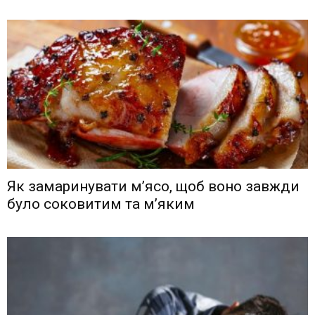
Як замаринувати м’ясо, щоб воно завжди
було соковитим та м’яким