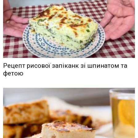
Рецепт рисової запіканк зі шпинатом та
фетою