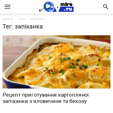
Домой
Теги
запіканка
Тег: запіканка
Рецепт приготування картопляної
запіканки з яловичини та бекону