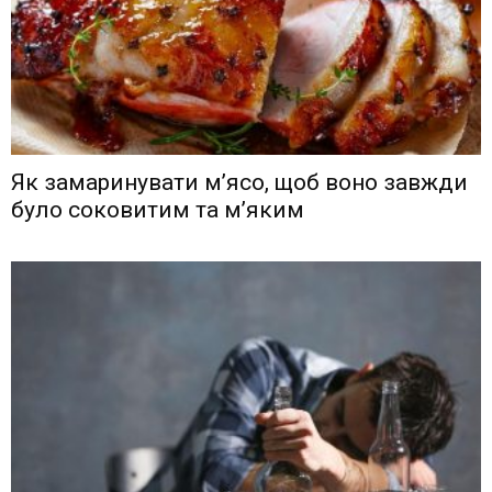
Як замаринувати м’ясо, щоб воно завжди
було соковитим та м’яким