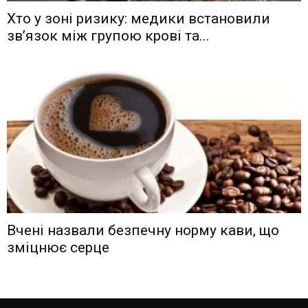
Хто у зоні ризику: медики встановили
зв’язок між групою крові та...
Вчені назвали безпечну норму кави, що
зміцнює серце