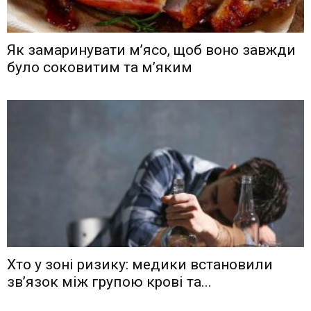
Як замаринувати м’ясо, щоб воно завжди
було соковитим та м’яким
Хто у зоні ризику: медики встановили
зв’язок між групою крові та...