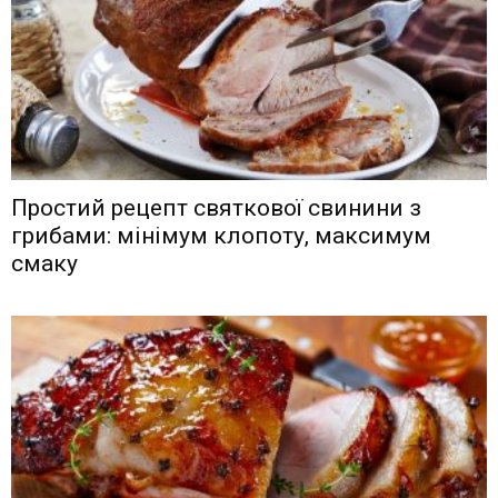
Простий рецепт святкової свинини з
грибами: мінімум клопоту, максимум
смаку