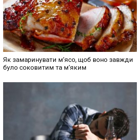
Як замаринувати м’ясо, щоб воно завжди
було соковитим та м’яким