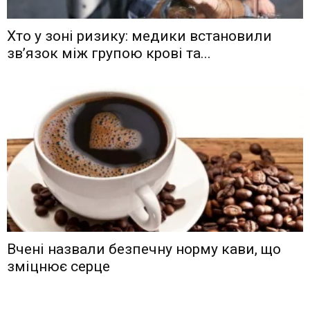
Хто у зоні ризику: медики встановили
зв’язок між групою крові та...
Вчені назвали безпечну норму кави, що
зміцнює серце