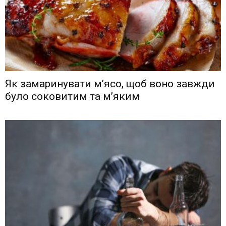
Як замаринувати м’ясо, щоб воно завжди
було соковитим та м’яким