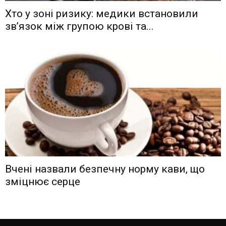
Хто у зоні ризику: медики встановили
зв’язок між групою крові та...
Вчені назвали безпечну норму кави, що
зміцнює серце