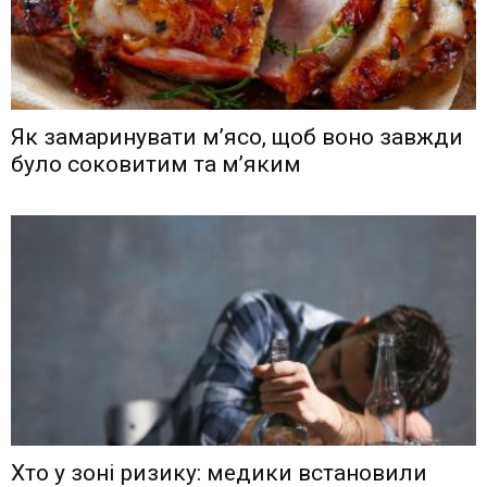
Як замаринувати м’ясо, щоб воно завжди
було соковитим та м’яким
Хто у зоні ризику: медики встановили