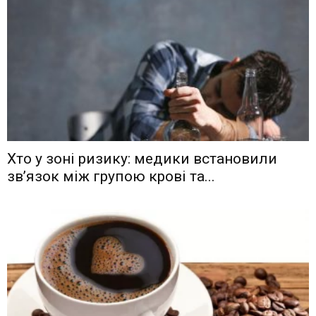
Хто у зоні ризику: медики встановили
зв’язок між групою крові та...