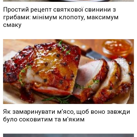
Простий рецепт святкової свинини з
грибами: мінімум клопоту, максимум
смаку
Як замаринувати м’ясо, щоб воно завжди
було соковитим та м’яким