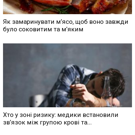
Як замаринувати м’ясо, щоб воно завжди
було соковитим та м’яким
Хто у зоні ризику: медики встановили
зв’язок між групою крові та...