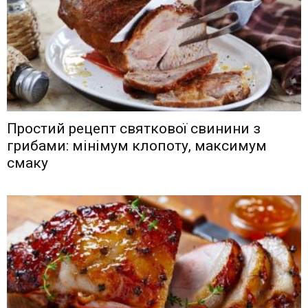
Простий рецепт святкової свинини з
грибами: мінімум клопоту, максимум
смаку