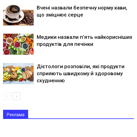
Вчені назвали безпечну норму кави,
що зміцнює серце
Медики назвали п’ять найкорисніших
продуктів для печінки
Дієтологи розповіли, які продукти
сприяють швидкому й здоровому
схудненню
Реклама