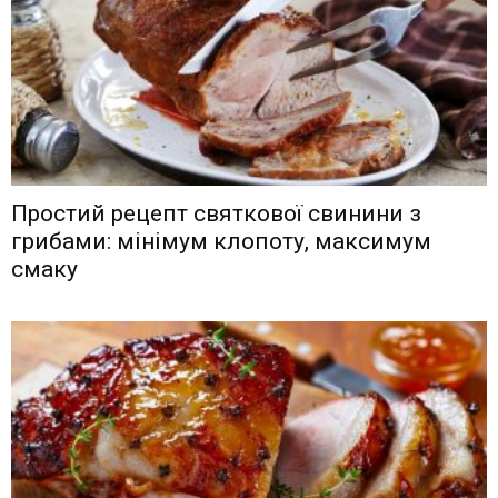
Простий рецепт святкової свинини з
грибами: мінімум клопоту, максимум
смаку