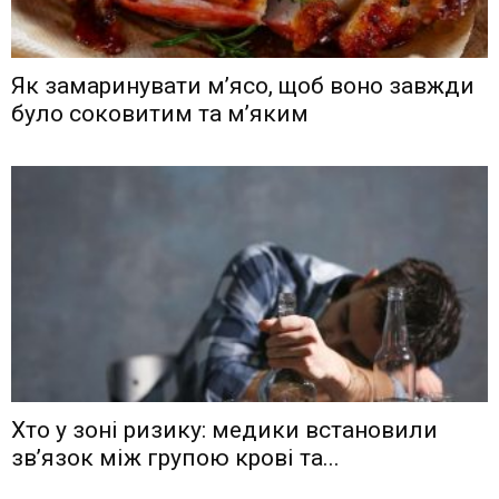
Як замаринувати м’ясо, щоб воно завжди
було соковитим та м’яким
Хто у зоні ризику: медики встановили
зв’язок між групою крові та...