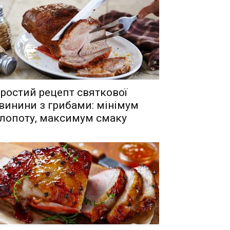
ростий рецепт святкової
винини з грибами: мінімум
лопоту, максимум смаку