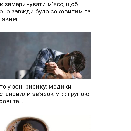
к замаринувати м’ясо, щоб
оно завжди було соковитим та
’яким
то у зоні ризику: медики
становили зв’язок між групою
рові та...