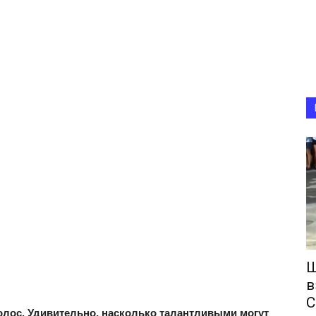
Ш
в
С
лос. Удивительно, насколько талантливыми могут