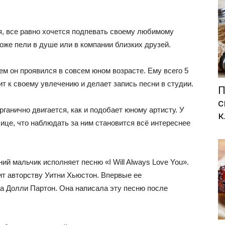
я, все равно хочется подпевать своему любимому
тоже пели в душе или в компании близких друзей.
ем он проявился в совсем юном возрасте. Ему всего 5
ит к своему увлечению и делает запись песни в студии.
П
с
рганично двигается, как и подобает юному артисту. У
к
ице, что наблюдать за ним становится всё интереснее
ний мальчик исполняет песню «I Will Always Love You».
жит авторству Уитни Хьюстон. Впервые ее
а Долли Партон. Она написала эту песню после