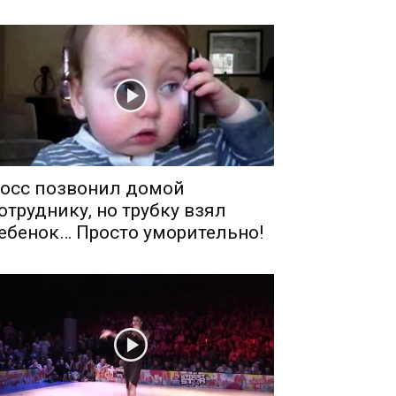
осс позвонил домой
отруднику, но трубку взял
ебенок… Просто уморительно!