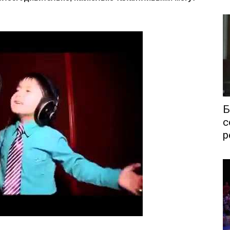
Б
с
р