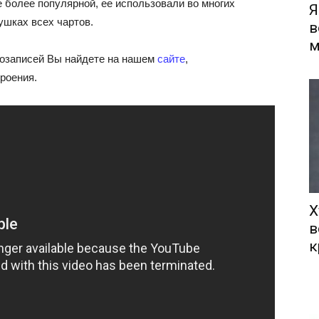
 более популярной, ее использовали во многих
Я
ушках всех чартов.
в
м
озаписей Вы найдете на нашем
сайте
,
роения.
Х
в
к