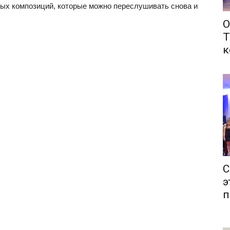
мых композиций, которые можно переслушивать снова и
О
Т
к
С
э
п