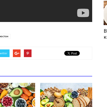
В
к
ьюстон
witter