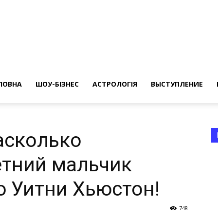
ересные
ты
ЛОВНА
ШОУ-БІЗНЕС
АСТРОЛОГІЯ
ВЫСТУПЛЕНИЕ
асколько
етний мальчик
а
 Уитни Хьюстон!
748