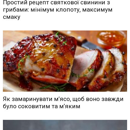
Простий рецепт святкової свинини з
грибами: мінімум клопоту, максимум
смаку
Як замаринувати м’ясо, щоб воно завжди
було соковитим та м’яким