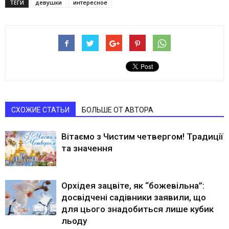
ТЕГИ
девушки
интересное
СХОЖИЕ СТАТЬИ
БОЛЬШЕ ОТ АВТОРА
Вітаємо з Чистим четвергом! Традиції
та значення
Орхідея зацвіте, як “божевільна”:
досвідчені садівники заявили, що
для цього знадобиться лише кубик
льоду