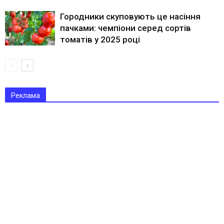
Городники скуповують це насіння
пачками: чемпіони серед сортів
томатів у 2025 році
Реклама