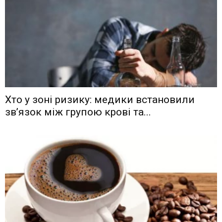
Хто у зоні ризику: медики встановили
зв’язок між групою крові та...