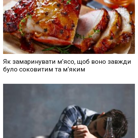
Як замаринувати м’ясо, щоб воно завжди
було соковитим та м’яким