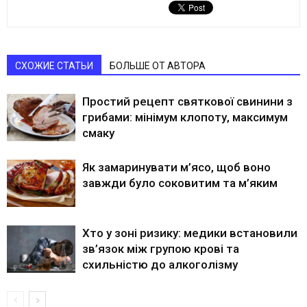
СХОЖИЕ СТАТЬИ
БОЛЬШЕ ОТ АВТОРА
Простий рецепт святкової свинини з
грибами: мінімум клопоту, максимум
смаку
Як замаринувати м’ясо, щоб воно
завжди було соковитим та м’яким
Хто у зоні ризику: медики встановили
зв’язок між групою крові та
схильністю до алкоголізму