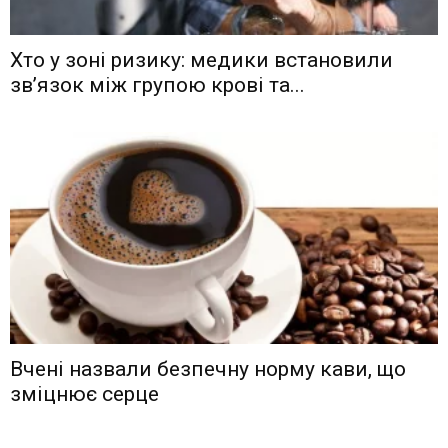
Хто у зоні ризику: медики встановили
зв’язок між групою крові та...
Вчені назвали безпечну норму кави, що
зміцнює серце