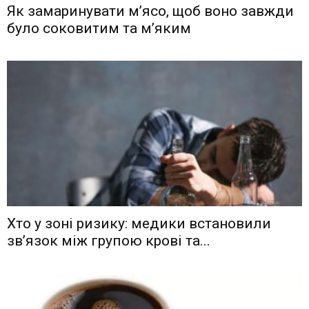
Як замаринувати м’ясо, щоб воно завжди
було соковитим та м’яким
Хто у зоні ризику: медики встановили
зв’язок між групою крові та...