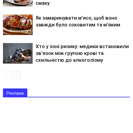
смаку
Як замаринувати м’ясо, щоб воно
завжди було соковитим та м’яким
Хто у зоні ризику: медики встановили
зв’язок між групою крові та
схильністю до алкоголізму
Реклама