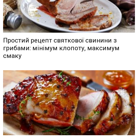
Простий рецепт святкової свинини з
грибами: мінімум клопоту, максимум
смаку