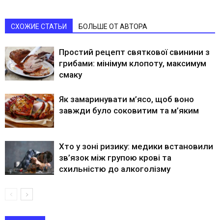
СХОЖИЕ СТАТЬИ
БОЛЬШЕ ОТ АВТОРА
Простий рецепт святкової свинини з
грибами: мінімум клопоту, максимум
смаку
Як замаринувати м’ясо, щоб воно
завжди було соковитим та м’яким
Хто у зоні ризику: медики встановили
зв’язок між групою крові та
схильністю до алкоголізму