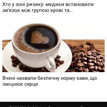
Хто у зоні ризику: медики встановили
зв’язок між групою крові та...
Вчені назвали безпечну норму кави, що
зміцнює серце