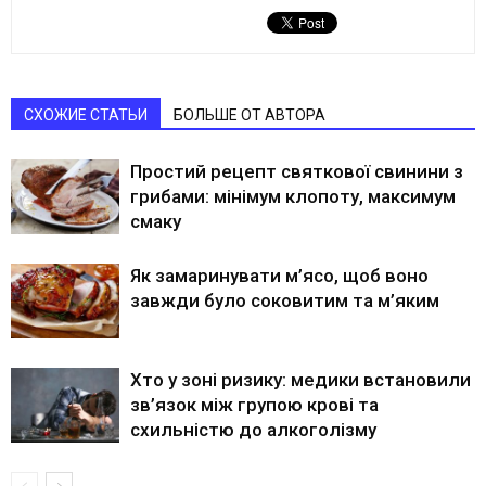
СХОЖИЕ СТАТЬИ
БОЛЬШЕ ОТ АВТОРА
Простий рецепт святкової свинини з
грибами: мінімум клопоту, максимум
смаку
Як замаринувати м’ясо, щоб воно
завжди було соковитим та м’яким
Хто у зоні ризику: медики встановили
зв’язок між групою крові та
схильністю до алкоголізму