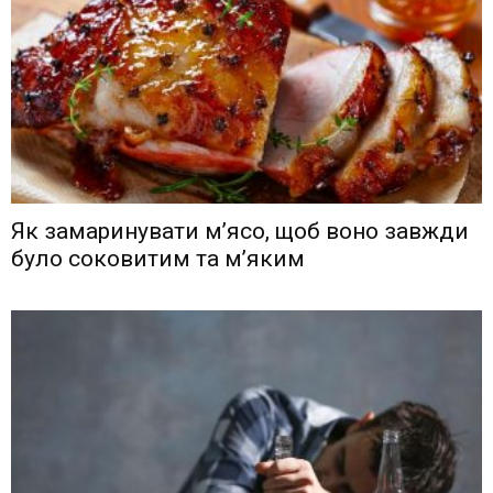
Як замаринувати м’ясо, щоб воно завжди
було соковитим та м’яким