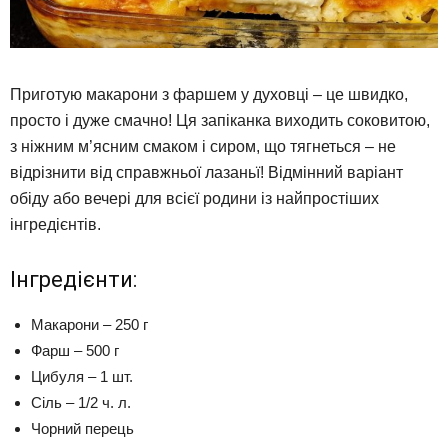
Приготую макарони з фаршем у духовці – це швидко,
просто і дуже смачно!
Ця запіканка виходить соковитою,
з ніжним м’ясним смаком і сиром, що тягнеться – не
відрізнити від справжньої лазаньї!
Відмінний варіант
обіду або вечері для всієї родини із найпростіших
інгредієнтів.
Інгредієнти:
Макарони – 250 г
Фарш – 500 г
Цибуля – 1 шт.
Сіль – 1/2 ч. л.
Чорний перець