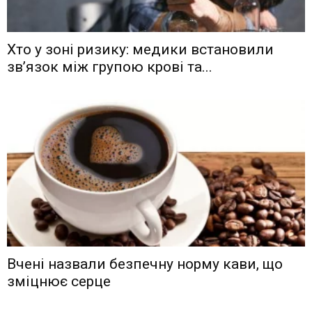
Хто у зоні ризику: медики встановили
зв’язок між групою крові та...
Вчені назвали безпечну норму кави, що
зміцнює серце