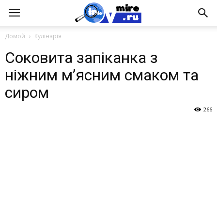
Домой
Кулінарія
Соковита запіканка з
ніжним м’ясним смаком та
сиром
266