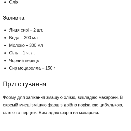
Олія
Заливка:
Яйця сирі – 2 шт.
Вода – 300 мл
Молоко – 300 мл
Сіль – 1 ч. л.
Чорний перець
Сир моцарелла – 150 г
Приготування:
Форму для запікання змащую олією, викладаю макарони. В
окремій мисці змішую фарш з дрібно порізаною цибулькою,
сіллю та перцем. Викладаю фарш на макарони.