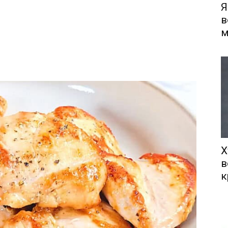
Я
в
м
Х
в
к