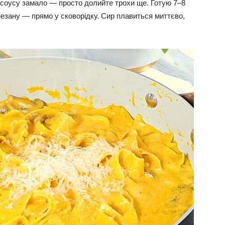
 соусу замало — просто долийте трохи ще. Готую 7–8
езану — прямо у сковорідку. Сир плавиться миттєво,