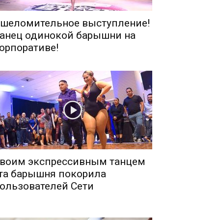
шеломительное выступление!
анец одинокой барышни на
орпоративе!
воим экспрессивным танцем
та барышня покорила
ользователей Сети