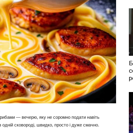
Б
с
р
грибами — вечерю, яку не соромно подати навіть
 одній сковороді, швидко, просто і дуже смачно.