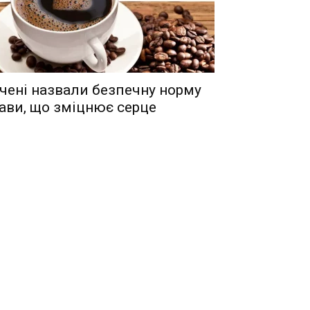
чені назвали безпечну норму
ави, що зміцнює серце