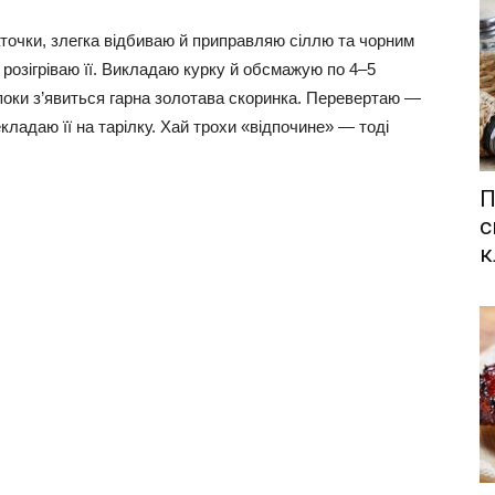
маточки, злегка відбиваю й приправляю сіллю та чорним
 розігріваю її. Викладаю курку й обсмажую по 4–5
 поки з’явиться гарна золотава скоринка. Перевертаю —
кладаю її на тарілку. Хай трохи «відпочине» — тоді
П
с
к