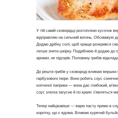
У тій самій сковорідці розтоплюю кусочок ве
відправляю на сильний вогонь. Обсмажую до 
Додаю дрібку солі, щоб краще розкрився сма
легше зняти шкірку. Подрібнюю й додаю до г
аромат, не підгорів. Половину грибів відкл
До решти грибів у сковороді вливаю вершки і
гарбузового пюре. Воно робить соус сонячни
копченої паприки — вона дає глибокий, м’як
соус злегка загусне й по краях з’являться ма
Тепер найцікавіше — варю пасту прямо в соу
коротку, що є вдома. Вливаю курячий бульйо