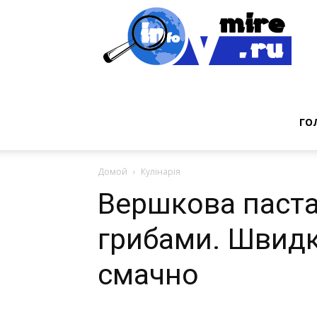
Инт
фак
ГО
Домой
Кулінарія
из
Вершкова паста
грибами. Швидк
мир
смачно