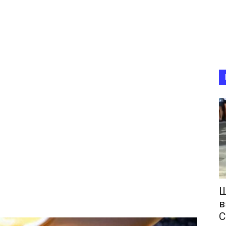
Ш
в
С