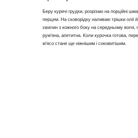
Беру курячі грудки, розрізаю на порційні ш
перцем. На сковорідку наливаю трішки олії й
хвилин з кожного боку на середньому вогні,
рум’яна, апетитна. Коли курочка готова, пере
м’ясо стане ще ніжнішим і соковитішим.