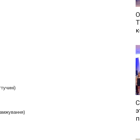
О
Т
к
тучині)
С
э
бсамжування)
п