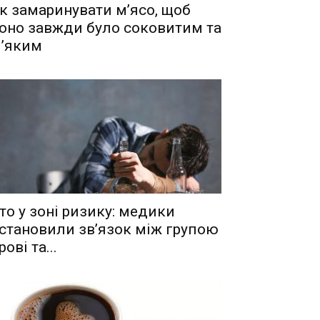
к замаринувати м’ясо, щоб
оно завжди було соковитим та
’яким
то у зоні ризику: медики
становили зв’язок між групою
рові та...