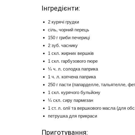
Інгредієнти:
2 курячі грудки
сіль, чорний перець
150 г гриби печериці
2 зуб. часнику
1 скл. жирних вершків
1 скл. гарбузового пюре
¼ ч. л. солодка паприка
1 ч. л. копчена паприка
250 г пасти (папарделле, тальятелле, фет
1 скл. курячого бульйону
¼ скл. сиру пармезан
1 ст. л. олії та вершкового масла (для о
петрушка для прикраси
Приготування: