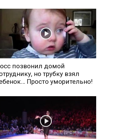
осс позвонил домой
отруднику, но трубку взял
ебенок… Просто уморительно!