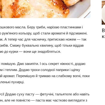
ршкового масла. Беру гриби, нарізаю пластинками і
В
рум’яного кольору, щоб стали ароматні й підсмажені.
к
к. А тепер час для часничку, притискаю ножем — так
рибів. Смажу буквально хвилину, щоб тільки віддав
адаю до курки — вони ще знадобляться.
 помішую. Даю закипіти. І ось секрет ніжності, додаю
м і теплим. Додаю трохи солодкої паприки і щіпку
ий аромат. Перемішую й тримаю на слабкому вогні, поки
ленькі пухирці.
сі! Додаю суху пасту — фетучіні, тальятеле або навіть
н, але не повністю — паста має частково виглядати з