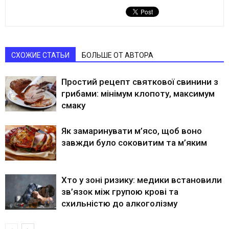
СХОЖИЕ СТАТЬИ
БОЛЬШЕ ОТ АВТОРА
Простий рецепт святкової свинини з
грибами: мінімум клопоту, максимум
смаку
Як замаринувати м’ясо, щоб воно
завжди було соковитим та м’яким
Хто у зоні ризику: медики встановили
зв’язок між групою крові та
схильністю до алкоголізму