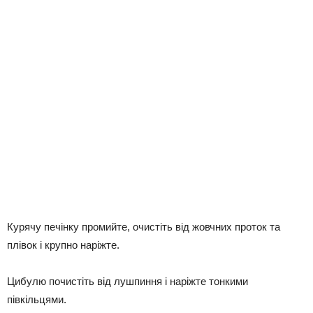
Курячу печінку промийте, очистіть від жовчних проток та
плівок і крупно наріжте.
Цибулю почистіть від лушпиння і наріжте тонкими
півкільцями.