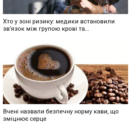
Хто у зоні ризику: медики встановили
зв’язок між групою крові та...
Вчені назвали безпечну норму кави, що
зміцнює серце