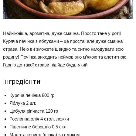
Найніжніша, ароматна, дуже смачна. Просто тане у роті!
Куряча печінка з яблуками – це проста, але дуже смачна
страва. Нею ви зможете швидко та ситно нагодувати всю
родину! Печінка виходить неймовірно м’якою та апетитною.
Гарнір до такої страви підійде будь-який.
Інгредієнти:
Куряча печінка 800 гр
Яблука 2 шт.
Цибуля ріпчаста 120 гр
Рослинна олія 4 стол. ложки
Пшеничне борошно 0.5 скл.
Молота кориця (щіпка) за смаком