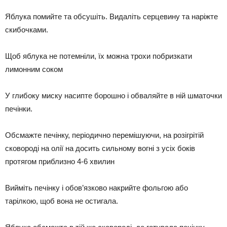
Яблука помийте та обсушіть. Видаліть серцевину та наріжте
скибочками.
Щоб яблука не потемніли, їх можна трохи побризкати
лимонним соком
У глибоку миску насипте борошно і обваляйте в ній шматочки
печінки.
Обсмажте печінку, періодично перемішуючи, на розігрітій
сковороді на олії на досить сильному вогні з усіх боків
протягом приблизно 4-6 хвилин
Вийміть печінку і обов’язково накрийте фольгою або
тарілкою, щоб вона не остигала.