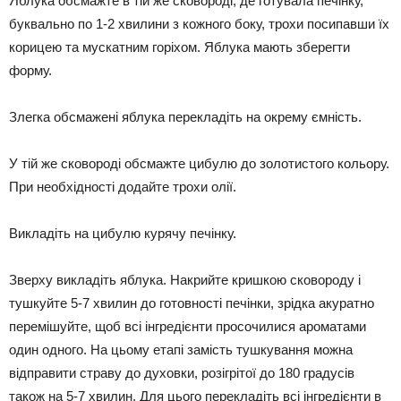
Яблука обсмажте в тій же сковороді, де готувала печінку,
буквально по 1-2 хвилини з кожного боку, трохи посипавши їх
корицею та мускатним горіхом. Яблука мають зберегти
форму.
Злегка обсмажені яблука перекладіть на окрему ємність.
У тій же сковороді обсмажте цибулю до золотистого кольору.
При необхідності додайте трохи олії.
Викладіть на цибулю курячу печінку.
Зверху викладіть яблука. Накрийте кришкою сковороду і
тушкуйте 5-7 хвилин до готовності печінки, зрідка акуратно
перемішуйте, щоб всі інгредієнти просочилися ароматами
один одного. На цьому етапі замість тушкування можна
відправити страву до духовки, розігрітої до 180 градусів
також на 5-7 хвилин. Для цього перекладіть всі інгредієнти в