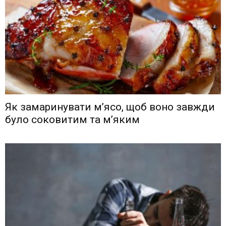
Як замаринувати м’ясо, щоб воно завжди
було соковитим та м’яким