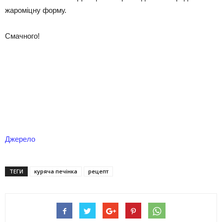
жароміцну форму.
Смачного!
Джерело
ТЕГИ
куряча печінка
рецепт