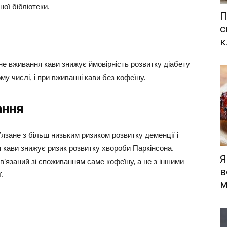
ої бібліотеки.
П
с
к
е вживання кави знижує ймовірність розвитку діабету
му числі, і при вживанні кави без кофеїну.
ання
зане з більш низьким ризиком розвитку деменції і
 кави знижує ризик розвитку хвороби Паркінсона.
Я
в’язаний зі споживанням саме кофеїну, а не з іншими
в
.
м