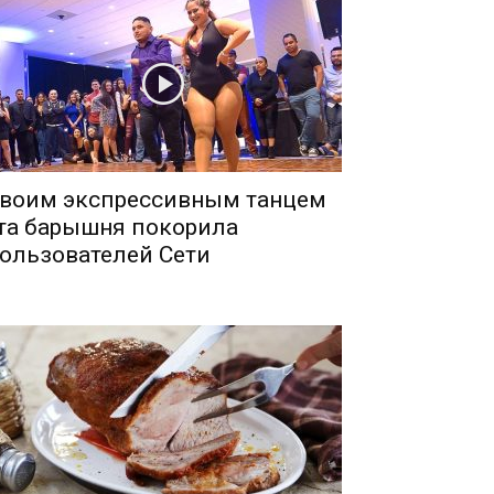
воим экспрессивным танцем
та барышня покорила
ользователей Сети