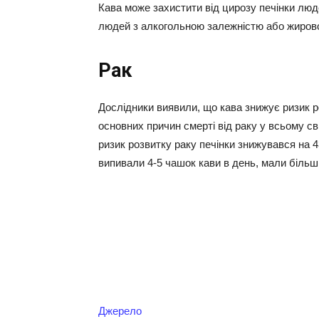
Кава може захистити від цирозу печінки лю
людей з алкогольною залежністю або жиров
Рак
Дослідники виявили, що кава знижує ризик р
основних причин смерті від раку у всьому світ
ризик розвитку раку печінки знижувався на 4
випивали 4-5 чашок кави в день, мали більш
Джерело