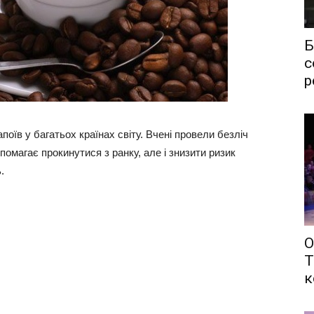
Б
с
р
оїв у багатьох країнах світу. Вчені провели безліч
помагає прокинутися з ранку, але і знизити ризик
.
О
Т
к