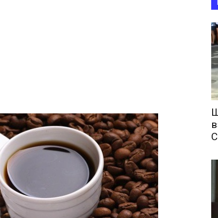
Ш
в
С