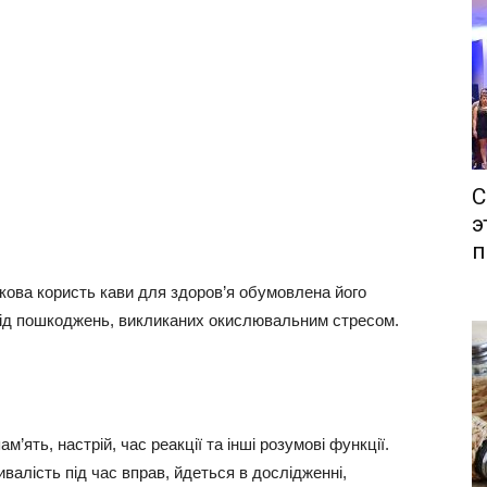
С
э
п
окова користь кави для здоров’я обумовлена його
від пошкоджень, викликаних окислювальним стресом.
ять, настрій, час реакції та інші розумові функції.
ивалість під час вправ, йдеться в дослідженні,