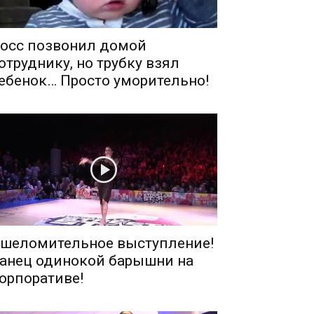
осс позвонил домой
отруднику, но трубку взял
ебенок… Просто уморительно!
шеломительное выступление!
анец одинокой барышни на
орпоративе!