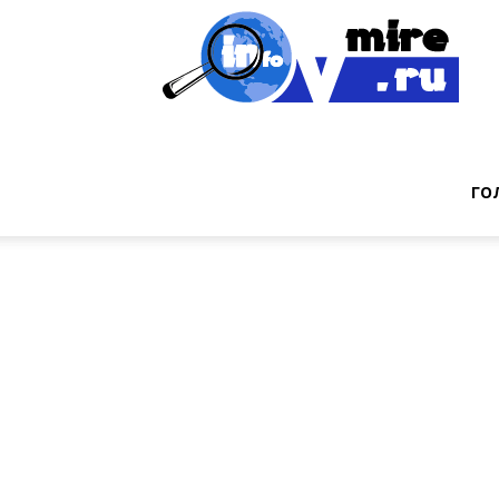
Инт
фак
ГО
из
мир