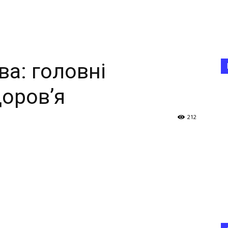
ва: головні
доров’я
212