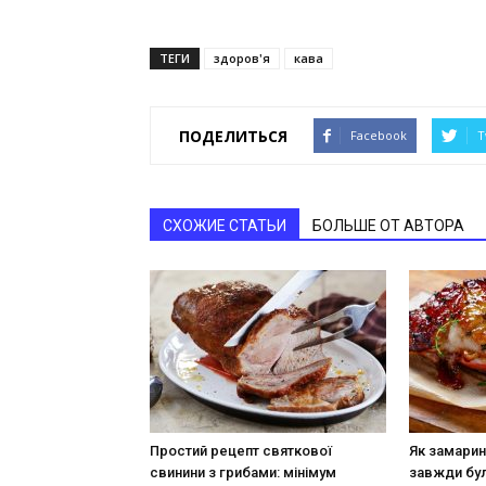
ТЕГИ
здоров'я
кава
ПОДЕЛИТЬСЯ
Facebook
T
СХОЖИЕ СТАТЬИ
БОЛЬШЕ ОТ АВТОРА
Простий рецепт святкової
Як замарин
свинини з грибами: мінімум
завжди бул