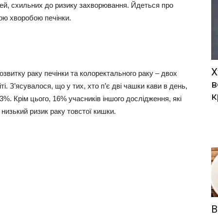
дей, схильних до ризику захворювання. Йдеться про
ою хворобою печінки.
Х
озвитку раку печінки та колоректального раку – двох
в
і. З’ясувалося, що у тих, хто п’є дві чашки кави в день,
к
3%. Крім цього, 16% учасників іншого дослідження, які
 низький ризик раку товстої кишки.
В