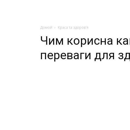
Домой
Краса та здоров'я
Чим корисна ка
переваги для з