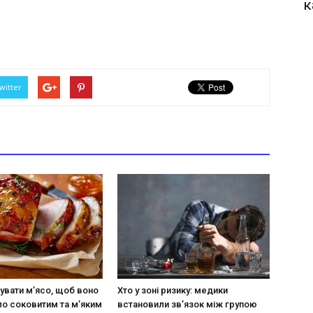
к
witter
увати м’ясо, щоб воно
Хто у зоні ризику: медики
о соковитим та м’яким
встановили зв’язок між групою