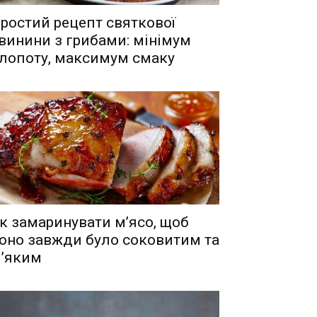
ростий рецепт святкової
винини з грибами: мінімум
лопоту, максимум смаку
к замаринувати м’ясо, щоб
оно завжди було соковитим та
’яким