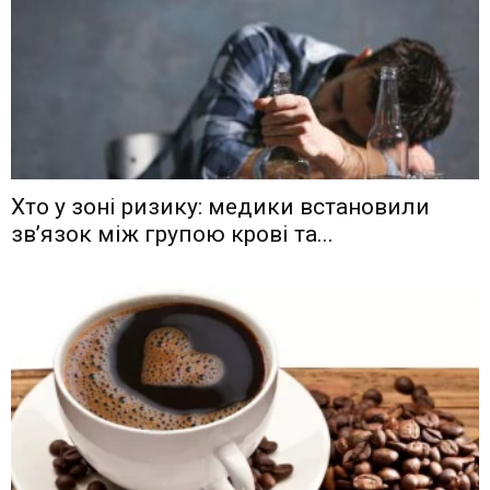
Хто у зоні ризику: медики встановили
зв’язок між групою крові та...