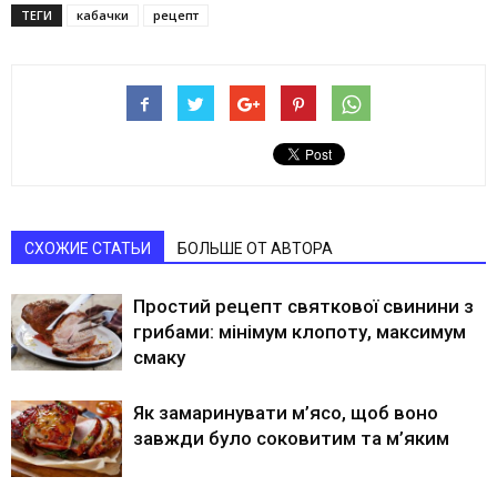
ТЕГИ
кабачки
рецепт
СХОЖИЕ СТАТЬИ
БОЛЬШЕ ОТ АВТОРА
Простий рецепт святкової свинини з
грибами: мінімум клопоту, максимум
смаку
Як замаринувати м’ясо, щоб воно
завжди було соковитим та м’яким