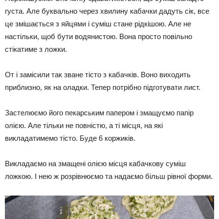
густа. Але буквально через хвилину кабачки дадуть сік, все
це змішається з яйцями і суміш стане рідкішою. Але не
настільки, щоб бути водянистою. Вона просто повільно
стікатиме з ложки.
От і замісили так зване тісто з кабачків. Воно виходить
приблизно, як на оладки. Тепер потрібно підготувати лист.
Застелюємо його пекарським папером і змащуємо папір
олією. Але тільки не повністю, а ті місця, на які
викладатимемо тісто. Буде 6 коржиків.
Викладаємо на змащені олією місця кабачкову суміш
ложкою. І нею ж розрівнюємо та надаємо більш рівної форми.