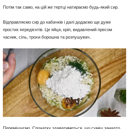
Потім так само, на цій же тертці натираємо будь-який сир.
Відправляємо сир до кабачків і далі додаємо ще дуже
простих інгредієнтів. Це яйця, кріп, видавлений пресом
часник, сіль, трохи борошна та розпушувач.
Перемішуємо. Спочатку здаватиметься, що суміш занадто