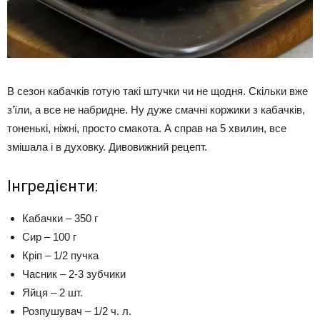
В сезон кабачків готую такі штучки чи не щодня. Скільки вже
з’їли, а все не набридне. Ну дуже смачні коржики з кабачків,
тоненькі, ніжні, просто смакота. А справ на 5 хвилин, все
змішала і в духовку. Дивовижний рецепт.
Інгредієнти:
Кабачки – 350 г
Сир – 100 г
Кріп – 1/2 пучка
Часник – 2-3 зубчики
Яйця – 2 шт.
Розпушувач – 1/2 ч. л.