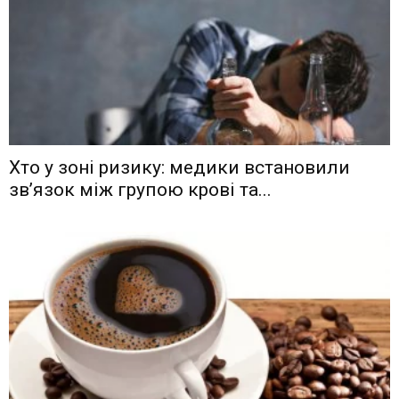
Хто у зоні ризику: медики встановили
зв’язок між групою крові та...