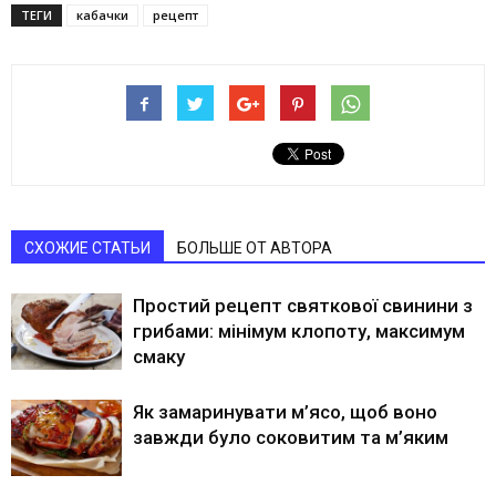
ТЕГИ
кабачки
рецепт
СХОЖИЕ СТАТЬИ
БОЛЬШЕ ОТ АВТОРА
Простий рецепт святкової свинини з
грибами: мінімум клопоту, максимум
смаку
Як замаринувати м’ясо, щоб воно
завжди було соковитим та м’яким