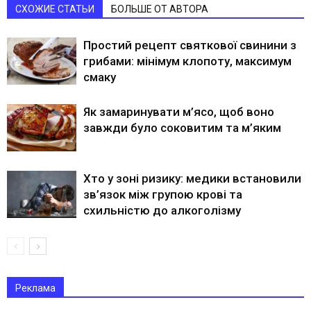
СХОЖИЕ СТАТЬИ
БОЛЬШЕ ОТ АВТОРА
Простий рецепт святкової свинини з
грибами: мінімум клопоту, максимум
смаку
Як замаринувати м’ясо, щоб воно
завжди було соковитим та м’яким
Хто у зоні ризику: медики встановили
зв’язок між групою крові та
схильністю до алкоголізму
Реклама