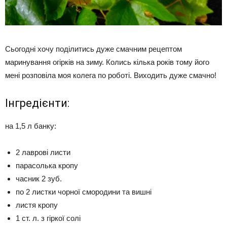
Сьогодні хочу поділитись дуже смачним рецептом
маринування огірків на зиму. Колись кілька років тому його
мені розповіла моя колега по роботі. Виходить дуже смачно!
Інгредієнти:
на 1,5 л банку:
2 лаврові листи
парасолька кропу
часник 2 зуб.
по 2 листки чорної смородини та вишні
листя кропу
1 ст. л. з гіркої солі