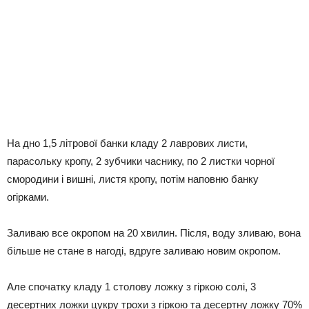
На дно 1,5 літрової банки кладу 2 лаврових листи,
парасольку кропу, 2 зубчики часнику, по 2 листки чорної
смородини і вишні, листя кропу, потім наповню банку
огірками.
Заливаю все окропом на 20 хвилин. Після, воду зливаю, вона
більше не стане в нагоді, вдруге заливаю новим окропом.
Але спочатку кладу 1 столову ложку з гіркою солі, 3
десертних ложки цукру трохи з гіркою та десертну ложку 70%