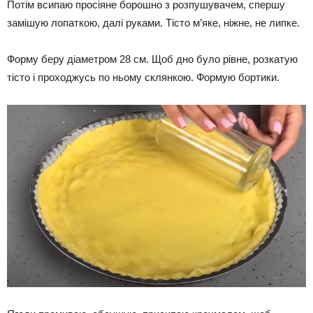
Потім всипаю просіяне борошно з розпушувачем, спершу
замішую лопаткою, далі руками. Тісто м’яке, ніжне, не липке.
Форму беру діаметром 28 см. Щоб дно було рівне, розкатую
тісто і проходжусь по ньому склянкою. Формую бортики.