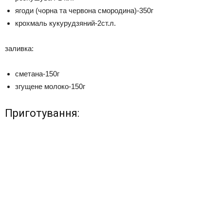
ягоди (чорна та червона смородина)-350г
крохмаль кукурудзяний-2ст.л.
заливка:
сметана-150г
згущене молоко-150г
Приготування: