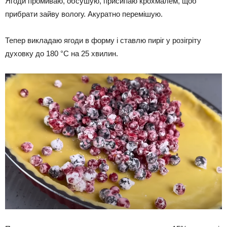
Ягоди промиваю, обсушую, присипаю крохмалем, щоб
прибрати зайву вологу. Акуратно перемішую.
Тепер викладаю ягоди в форму і ставлю пиріг у розігріту
духовку до 180 °С на 25 хвилин.