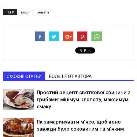
ТЕГИ
пиріг
рецепт
СХОЖИЕ СТАТЬИ
БОЛЬШЕ ОТ АВТОРА
Простий рецепт святкової свинини з
грибами: мінімум клопоту, максимум
смаку
Як замаринувати м’ясо, щоб воно
завжди було соковитим та м’яким