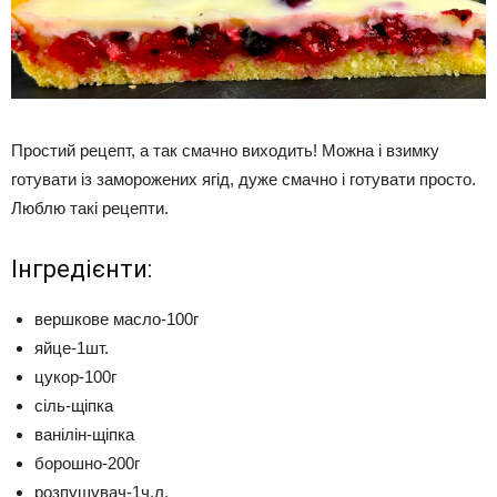
Простий рецепт, а так смачно виходить! Можна і взимку
готувати із заморожених ягід, дуже смачно і готувати просто.
Люблю такі рецепти.
Інгредієнти:
вершкове масло-100г
яйце-1шт.
цукор-100г
сіль-щіпка
ванілін-щіпка
борошно-200г
розпушувач-1ч.л.