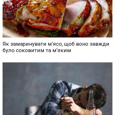
Як замаринувати м’ясо, щоб воно завжди
було соковитим та м’яким