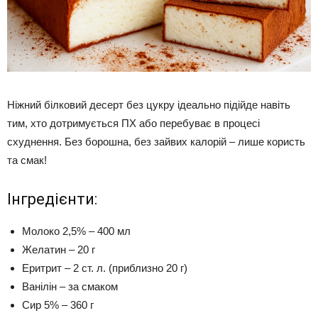
Ніжний білковий десерт без цукру ідеально підійде навіть
тим, хто дотримується ПХ або перебуває в процесі
схуднення. Без борошна, без зайвих калорій – лише користь
та смак!
Інгредієнти:
Молоко 2,5% – 400 мл
Желатин – 20 г
Еритрит – 2 ст. л. (приблизно 20 г)
Ванілін – за смаком
Сир 5% – 360 г