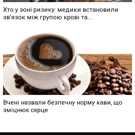
Хто у зоні ризику: медики встановили
зв’язок між групою крові та...
Вчені назвали безпечну норму кави, що
зміцнює серце