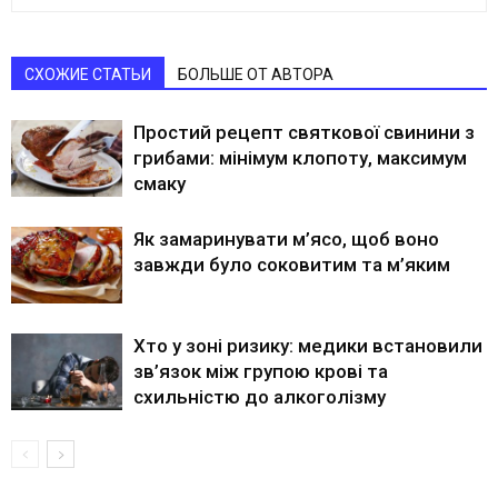
СХОЖИЕ СТАТЬИ
БОЛЬШЕ ОТ АВТОРА
Простий рецепт святкової свинини з
грибами: мінімум клопоту, максимум
смаку
Як замаринувати м’ясо, щоб воно
завжди було соковитим та м’яким
Хто у зоні ризику: медики встановили
зв’язок між групою крові та
схильністю до алкоголізму