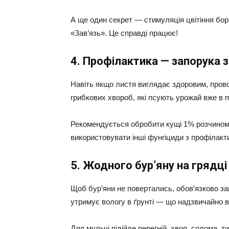
А ще один секрет — стимуляція цвітіння бо
«Зав’язь». Це справді працює!
4. Профілактика — запорука 
Навіть якщо листя виглядає здоровим, пров
грибкових хвороб, які псують урожай вже в 
Рекомендується обробити кущі 1% розчином 
використовувати інші фунгіциди з профілакт
5. Жодного бур’яну на грядці
Щоб бур’яни не повертались, обов’язково за
утримує вологу в ґрунті — що надзвичайно в
Для мульчі підійде перегній, хвоя, солома, т