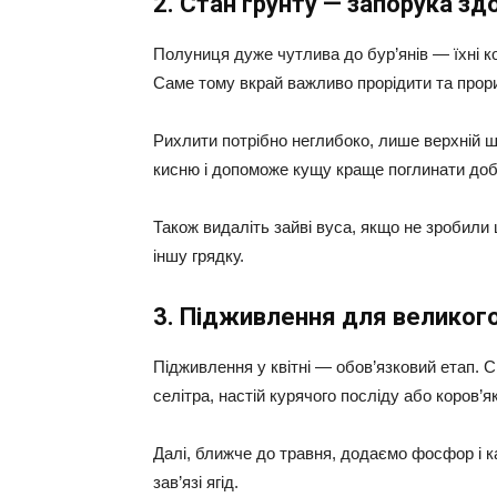
2. Стан ґрунту — запорука зд
Полуниця дуже чутлива до бур’янів — їхні ко
Саме тому вкрай важливо прорідити та прор
Рихлити потрібно неглибоко, лише верхній ш
кисню і допоможе кущу краще поглинати доб
Також видаліть зайві вуса, якщо не зробили
іншу грядку.
3. Підживлення для великог
Підживлення у квітні — обов’язковий етап. 
селітра, настій курячого посліду або коров
Далі, ближче до травня, додаємо фосфор і к
зав’язі ягід.