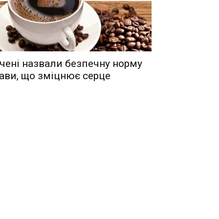
чені назвали безпечну норму
ави, що зміцнює серце