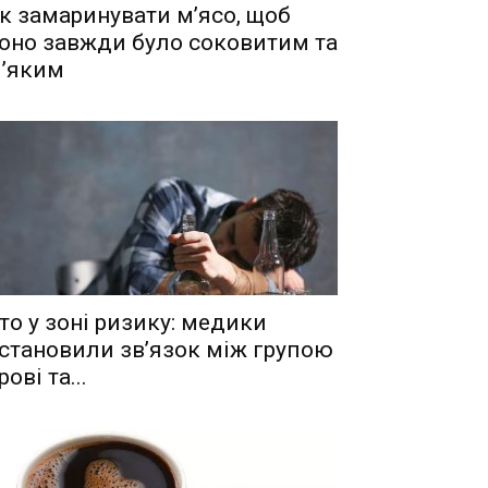
к замаринувати м’ясо, щоб
оно завжди було соковитим та
’яким
то у зоні ризику: медики
становили зв’язок між групою
рові та...