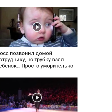
осс позвонил домой
отруднику, но трубку взял
ебенок… Просто уморительно!