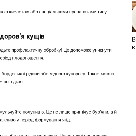
рною кислотою або спеціальними препаратами типу
здоров’я кущів
В
к
одьте профілактичну обробку! Це допоможе уникнути
період плодоношення.
бордоської рідини або мідного купоросу. Також можна
ичною дією.
мульчуйте полуницю. Це не лише пригнічує бур’яни, а й
ажливо у період формування ягід.
ирса або навіть агроволокно. Після такої процедури