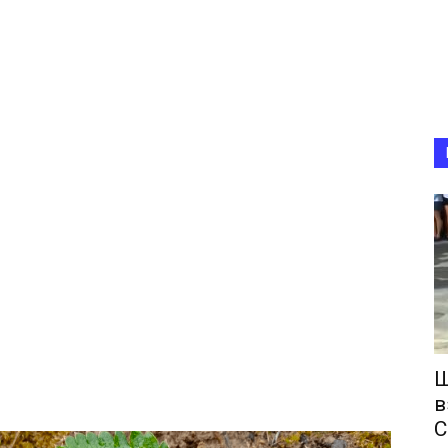
Ш
в
С