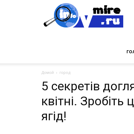
Инт
фак
ГО
Домой
город
из
5 секретів догл
квітні. Зробіть 
мир
ягід!