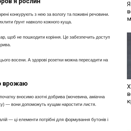
оров’я рослин
Я
в
рені конкурують з нею за вологу та поживні речовини.
м
ихлити ґрунт навколо кожного куща.
ар, щоб не пошкодити коріння. Це забезпечить доступ
рива.
 цього восени. А здорові розетки можна пересадити на
о врожаю
Х
в
Спочатку вносимо азотні добрива (мочевина, аміачна
к
’яку) — вони допоможуть кущам наростити листя.
алій — ці елементи потрібні для формування бутонів і