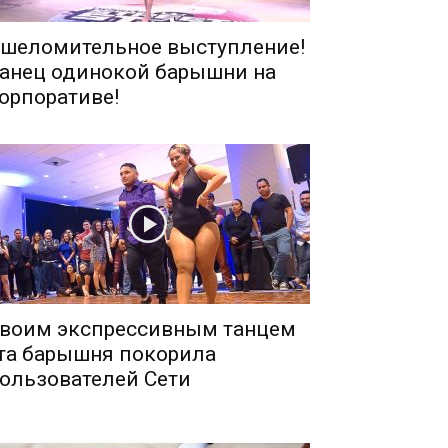
шеломительное выступление!
анец одинокой барышни на
орпоративе!
воим экспрессивным танцем
та барышня покорила
ользователей Сети