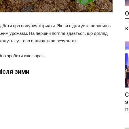
О
Т
одбати про полуничні грядки. Як ви підготуєте полуницю
к
 рясним урожаєм. На перший погляд здається, що догляд
 можуть суттєво вплинути на результат.
бно зробити вже зараз.
після зими
С
э
п