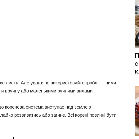
П
с
к
е листя. Але увага: не використовуйте граблі — ними
ти вручну або маленькими ручними вилами.
кщо коренева система виступає над землею —
слабко розвиватись або загине. Всі корені повинні бути