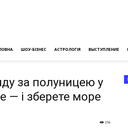
ересные
ты
ЛОВНА
ШОУ-БІЗНЕС
АСТРОЛОГІЯ
ВЫСТУПЛЕНИЕ
яду за полуницею у
це — і зберете море
а
256