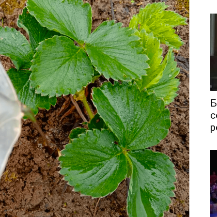
Б
с
р