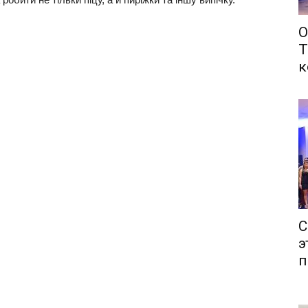
О
Т
к
С
э
п