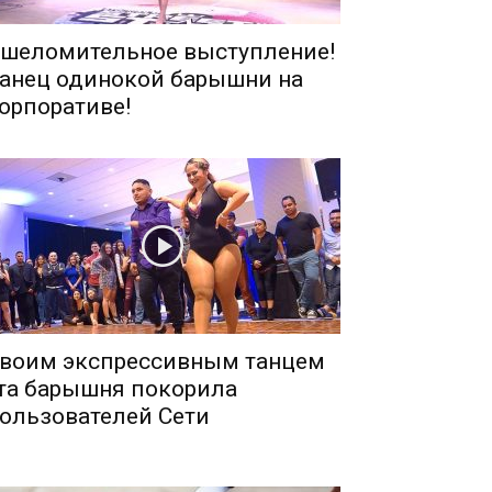
шеломительное выступление!
анец одинокой барышни на
орпоративе!
воим экспрессивным танцем
та барышня покорила
ользователей Сети