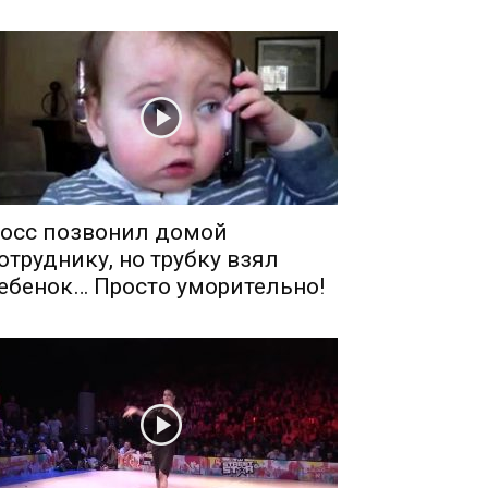
осс позвонил домой
отруднику, но трубку взял
ебенок… Просто уморительно!