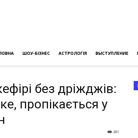
ересные
ты
ЛОВНА
ШОУ-БІЗНЕС
АСТРОЛОГІЯ
ВЫСТУПЛЕНИЕ
кефірі без дріжджів:
яке, пропікається у
а
н
201