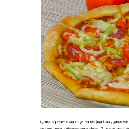
Ділюсь рецептом піци на кефірі без дріжджів
класичного дріжджового тіста. З нього можна р