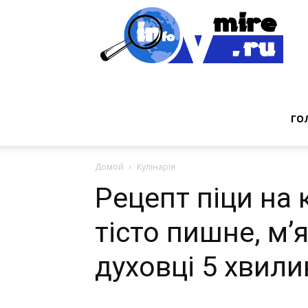
Инт
фак
ГО
Домой
Кулінарія
из
Рецепт піци на 
тісто пишне, м’
мир
духовці 5 хвили