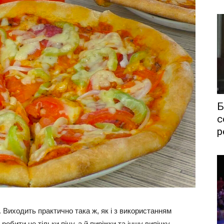
Б
с
р
. Виходить практично така ж, як і з використанням
обити не тільки піцу, а й пиріжки та іншу випічку.