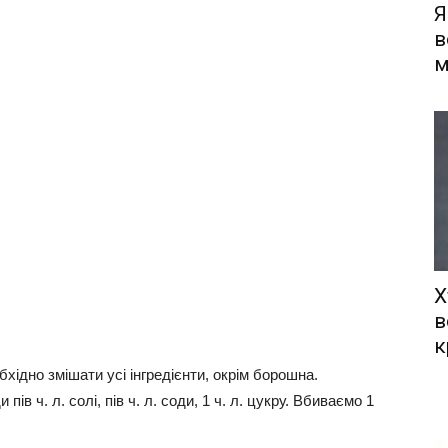
Я
в
м
Х
в
к
бхідно змішати усі інгредієнти, окрім борошна.
ів ч. л. солі, пів ч. л. соди, 1 ч. л. цукру. Вбиваємо 1