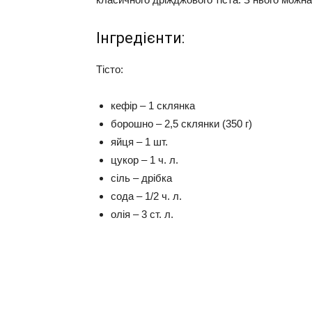
Інгредієнти:
Тісто:
кефір – 1 склянка
борошно – 2,5 склянки (350 г)
яйця – 1 шт.
цукор – 1 ч. л.
сіль – дрібка
сода – 1/2 ч. л.
олія – ​​3 ст. л.