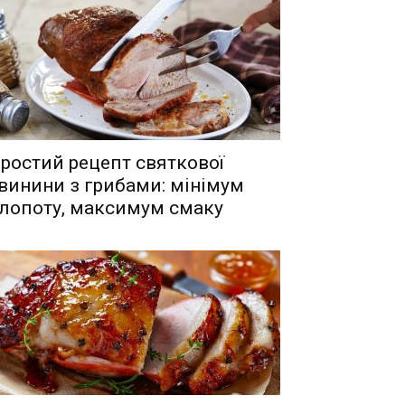
ростий рецепт святкової
винини з грибами: мінімум
лопоту, максимум смаку