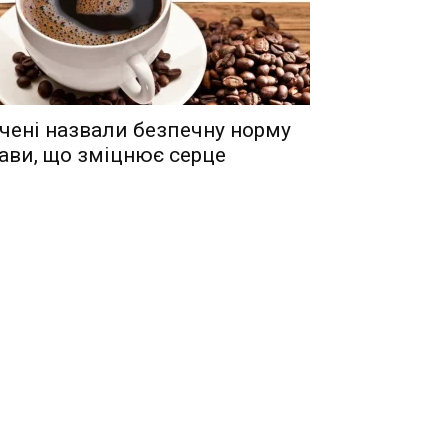
чені назвали безпечну норму
ави, що зміцнює серце