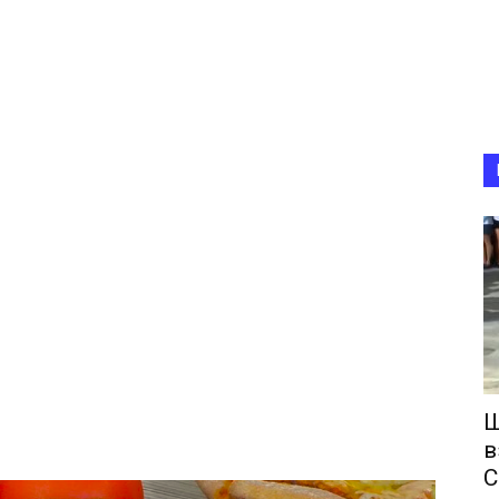
Ш
в
С