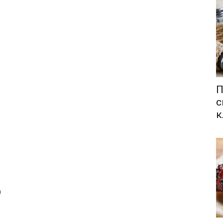
П
с
к
)