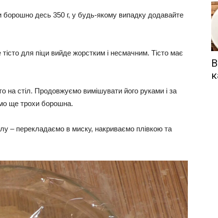
 борошно десь 350 г, у будь-якому випадку додавайте
тісто для піци вийде жорстким і несмачним. Тісто має
В
к
о на стіл. Продовжуємо вимішувати його руками і за
ємо ще трохи борошна.
толу – перекладаємо в миску, накриваємо плівкою та