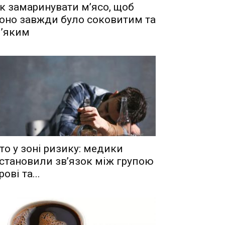
к замаринувати м’ясо, щоб
оно завжди було соковитим та
’яким
то у зоні ризику: медики
становили зв’язок між групою
рові та...