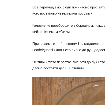
Все перемішуємо, сюди починаємо просівати
його поступово невеликими порціями.
Головне не переборщите з борошном, інакше 
вийти ніжним та м’яким.
Присипаємо стіл борошном і викладаємо тіст
необхідності якщо тісто липне до рук, дода
Як тільки тісто перестає липнути до рук і с
даємо постояти десь 30 хвилин.