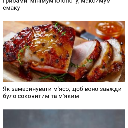
грибами: мінімум клопоту, максимум
смаку
Як замаринувати м’ясо, щоб воно завжди
було соковитим та м’яким