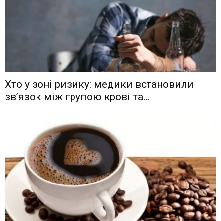
Хто у зоні ризику: медики встановили
зв’язок між групою крові та...