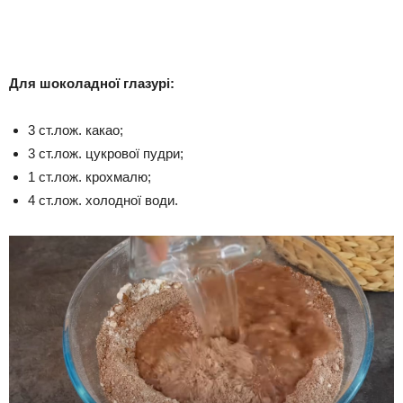
Для шоколадної глазурі:
3 ст.лож. какао;
3 ст.лож. цукрової пудри;
1 ст.лож. крохмалю;
4 ст.лож. холодної води.