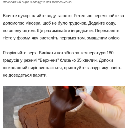
Шоколадний пиріг із глазур’ю для пісного меню
Всипте цукор, влийте воду та олію. Ретельно перемішайте за
допомогою міксера, щоб не було грудочок. Додайте соду,
погашену оцтом. Ще раз змішайте інгредієнти. Перекладіть
тісто у форму, яку вистеліть пергаментом, змащеним олією.
Розрівняйте верх. Випікати потрібно за температури 180
градусів у режимі “Верх-низ” близько 35 хвилин. Допоки
шоколадний пиріг випікається, приготуйте глазур, яку навіть
не доведеться варити.