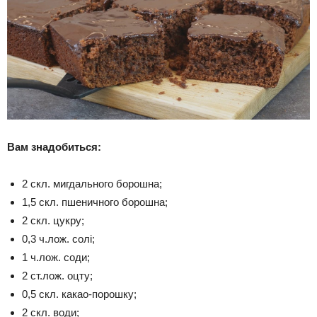
Вам знадобиться:
2 скл. мигдального борошна;
1,5 скл. пшеничного борошна;
2 скл. цукру;
0,3 ч.лож. солі;
1 ч.лож. соди;
2 ст.лож. оцту;
0,5 скл. какао-порошку;
2 скл. води;