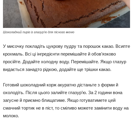
Шоколадний пиріг із глазур’ю для пісного меню
У мисочку покладіть цукрову пудру та порошок какао. Всипте
крохмаль. Всі ці інгредієнти перемішайте й обов’язково
просійте. Додайте холодну воду. Перемішайте. Якщо глазур
видається занадто рідкою, додайте ще трішки какао.
Готовий шоколадний корж акуратно дістаньте з форми й
охолодіть. Після цього залийте глазур’ю. За 2 години вона
загусне й приємно блищатиме. Якщо готуватимете цей
смачний тортик не в піст, то сміливо можете замінити воду на
молоко.