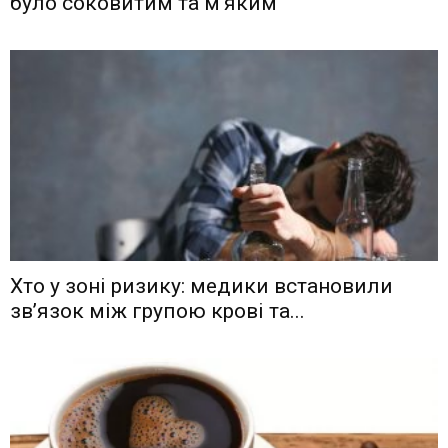
було соковитим та м’яким
Хто у зоні ризику: медики встановили
зв’язок між групою крові та...