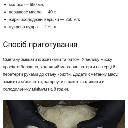
молоко — 650 мл;
вершкове масло — 40 г;
жирні охолоджені вершки — 250 мл;
цукрова пудра — 2 ст. л.
Спосіб приготування
Сметану змішати із жовтками та оцтом. У велику миску
просіяти борошно, холодний маргарин натерти на терці й
перетерти руками до стану крихти. Додати сметанну масу,
замісити м’яке тісто, загорнути в пакет і залишити в
холодильнику мінімум на 8 годин.