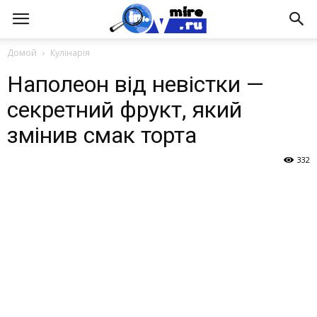
Домой
Кулінарія
Наполеон від невістки —
секретний фрукт, який
змінив смак торта
332