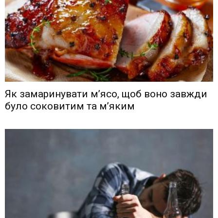
Як замаринувати м’ясо, щоб воно завжди
було соковитим та м’яким