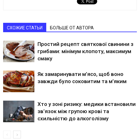
СХОЖИЕ СТАТЬИ
БОЛЬШЕ ОТ АВТОРА
Простий рецепт святкової свинини з
грибами: мінімум клопоту, максимум
смаку
Як замаринувати м’ясо, щоб воно
завжди було соковитим та м’яким
Хто у зоні ризику: медики встановили
зв’язок між групою крові та
схильністю до алкоголізму