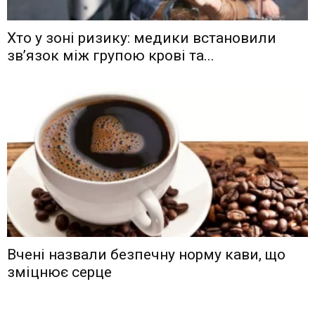
Хто у зоні ризику: медики встановили
зв’язок між групою крові та...
Вчені назвали безпечну норму кави, що
зміцнює серце