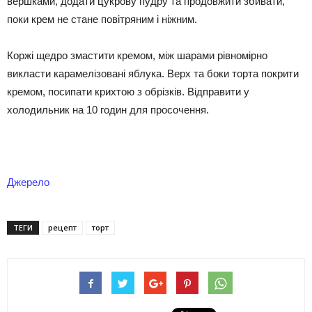
вершками, додати цукрову пудру та продовжити збивати,
поки крем не стане повітряним і ніжним.
Коржі щедро змастити кремом, між шарами рівномірно
викласти карамелізовані яблука. Верх та боки торта покрити
кремом, посипати крихтою з обрізків. Відправити у
холодильник на 10 годин для просочення.
Джерело
ТЕГИ
рецепт
торт