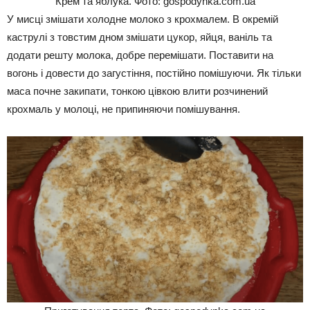
Крем та яблука. Фото: gospodynka.com.ua
У мисці змішати холодне молоко з крохмалем. В окремій
каструлі з товстим дном змішати цукор, яйця, ваніль та
додати решту молока, добре перемішати. Поставити на
вогонь і довести до загустіння, постійно помішуючи. Як тільки
маса почне закипати, тонкою цівкою влити розчинений
крохмаль у молоці, не припиняючи помішування.